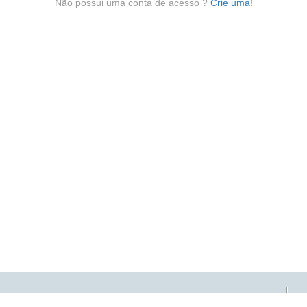
Não possui uma conta de acesso ?
Crie uma!
Universidade do Estado da Bahia -
UNEB. 2016
Rua Silveira Martins, 2555, Cabula. Salvador-B