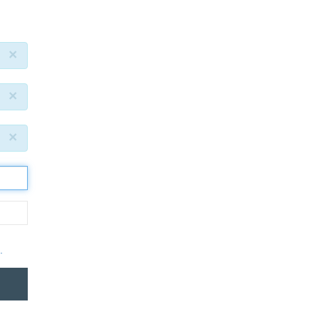
×
×
×
.